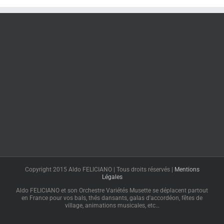
Copyright 2015 Aldo FELICIANO | Tous droits réservés |
Mentions
Légales
Aldo FELICIANO et son Orchestre Variétés Musette se déplacent partout
en France pour vos bals, thés dansants, galas d'accordéon, fêtes de
village, animations musicales, etc…