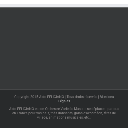
Copyright 2015 Aldo FELICIANO | Tous droits réservés |
Mentions
Légales
Aldo FELICIANO et son Orchestre Variétés Musette se déplacent partout
en France pour vos bals, thés dansants, galas d'accordéon, fêtes de
village, animations musicales, etc…