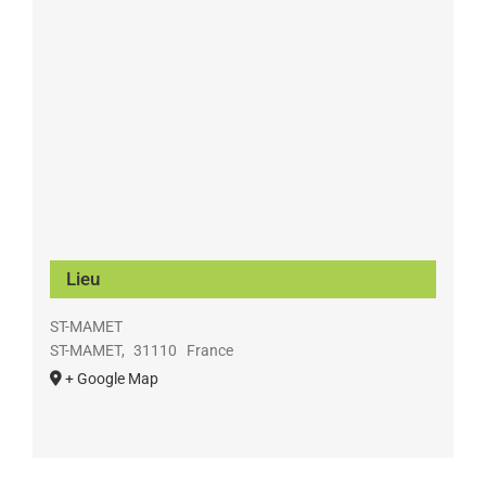
Lieu
ST-MAMET
ST-MAMET
,
31110
France
+ Google Map