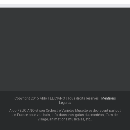
Copyright 2015 Aldo FELICIANO | Tous droits réservés |
Mentions
Légales
Aldo FELICIANO et son Orchestre Variétés Musette se déplacent partout
en France pour vos bals, thés dansants, galas d'accordéon, fêtes de
village, animations musicales, etc…