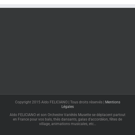
Copyright 2015 Aldo FELICIANO | Tous droits réservés |
Mentions
Légales
Aldo FELICIANO et son Orchestre Variétés Musette se déplacent partout
en France pour vos bals, thés dansants, galas d'accordéon, fêtes de
village, animations musicales, etc…