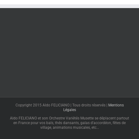
Copyright 2015 Aldo FELICIANO | Tous droits réservés |
Mentions
Légales
Aldo FELICIANO et son Orchestre Variétés Musette se déplacent partout
en France pour vos bals, thés dansants, galas d'accordéon, fêtes de
village, animations musicales, etc…