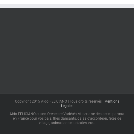
Copyright 2015 Aldo FELICIANO | Tous droits réservés |
Mentions
Légales
Aldo FELICIANO et son Orchestre Variétés Musette se déplacent partout
en France pour vos bals, thés dansants, galas d'accordéon, fêtes de
village, animations musicales, etc…