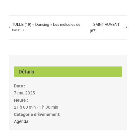
TULLE (19) – Dancing « Les mélodies de
SAINT AUVENT
nacre »
(87)
Détails
Date :
7 mai 2025
Heure :
21 h 00 min - 1 h 30 min
Catégorie d’Évènement:
Agenda