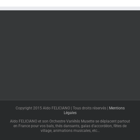
Copyright 2015 Aldo FELICIANO | Tous droits réservés |
Mentions
Légales
Aldo FELICIANO et son Orchestre Variétés Musette se déplacent partout
en France pour vos bals, thés dansants, galas d'accordéon, fêtes de
village, animations musicales, etc…