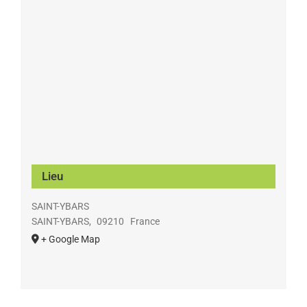
Lieu
SAINT-YBARS
SAINT-YBARS
,
09210
France
+ Google Map