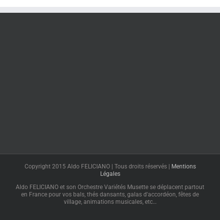
Copyright 2015 Aldo FELICIANO | Tous droits réservés |
Mentions
Légales
Aldo FELICIANO et son Orchestre Variétés Musette se déplacent partout
en France pour vos bals, thés dansants, galas d'accordéon, fêtes de
village, animations musicales, etc…