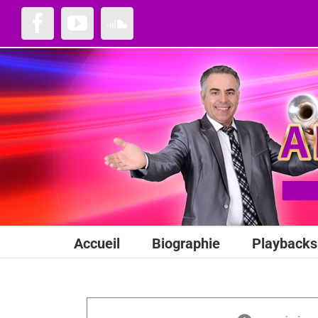
Passer
au
Facebook
YouTube
SoundCloud
contenu
Accueil
Biographie
Playbacks 