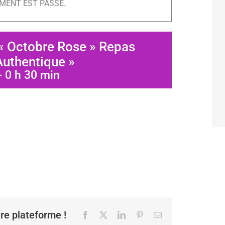
MENT EST PASSÉ.
« Octobre Rose » Repas
Authentique »
-
0 h 30 min
tre plateforme !
Facebook
X
LinkedIn
Pinterest
Email