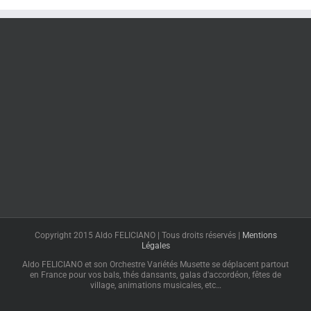
Copyright 2015 Aldo FELICIANO | Tous droits réservés |
Mentions
Légales
Aldo FELICIANO et son Orchestre Variétés Musette se déplacent partout
en France pour vos bals, thés dansants, galas d'accordéon, fêtes de
village, animations musicales, etc…