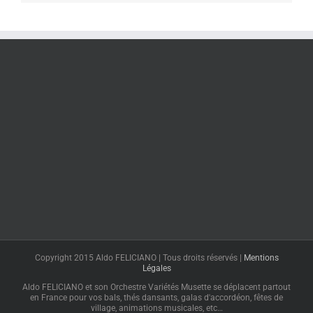
Copyright 2015 Aldo FELICIANO | Tous droits réservés |
Mentions
Légales
Aldo FELICIANO et son Orchestre Variétés Musette se déplacent partout
en France pour vos bals, thés dansants, galas d'accordéon, fêtes de
village, animations musicales, etc…