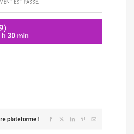
MENT EST PASSÉ.
9)
 h 30 min
tre plateforme !
Facebook
X
LinkedIn
Pinterest
Email