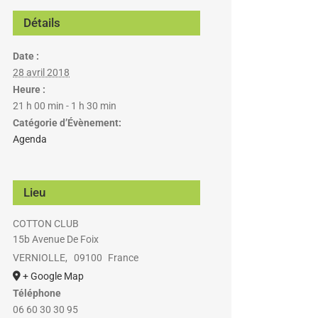
Détails
Date :
28 avril 2018
Heure :
21 h 00 min - 1 h 30 min
Catégorie d’Évènement:
Agenda
Lieu
COTTON CLUB
15b Avenue De Foix
VERNIOLLE
,
09100
France
+ Google Map
Téléphone
06 60 30 30 95