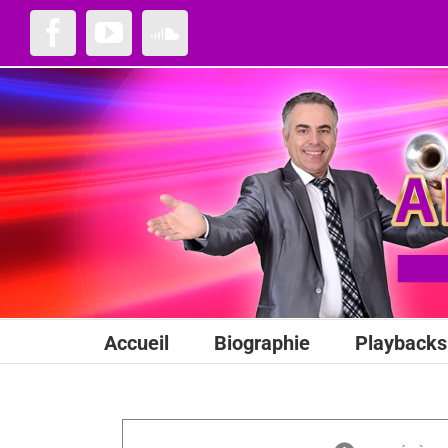
Passer
au
Facebook
YouTube
SoundCloud
contenu
Accueil
Biographie
Playbacks 