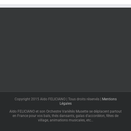
Copyright 2015 Aldo FELICIANO | Tous droits réservés |
Mentions
Légales
Aldo FELICIANO et son Orchestre Variétés Musette se déplacent partout
en France pour vos bals, thés dansants, galas d'accordéon, fêtes de
village, animations musicales, etc…