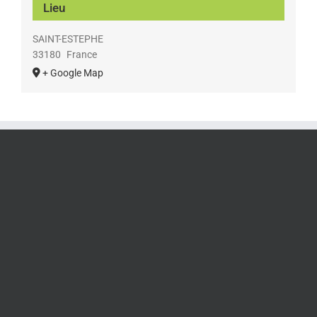
Lieu
SAINT-ESTEPHE
33180
France
+ Google Map