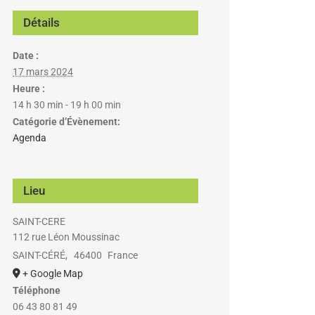
Détails
Date :
17 mars 2024
Heure :
14 h 30 min - 19 h 00 min
Catégorie d’Évènement:
Agenda
Lieu
SAINT-CERE
112 rue Léon Moussinac
SAINT-CÉRÉ
,
46400
France
+ Google Map
Téléphone
06 43 80 81 49