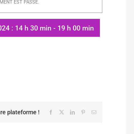
MENT EST PASSÉ.
24 : 14 h 30 min
-
19 h 00 min
tre plateforme !
Facebook
X
LinkedIn
Pinterest
Email