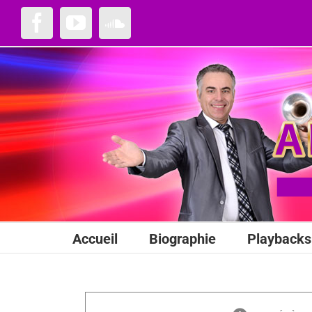
Passer
au
Facebook
YouTube
SoundCloud
contenu
Accueil
Biographie
Playbacks 