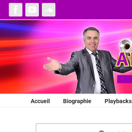
Passer
au
Facebook
YouTube
SoundCloud
contenu
Accueil
Biographie
Playbacks 