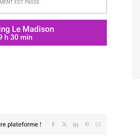
MENT EST PASSÉ.
ing Le Madison
9 h 30 min
tre plateforme !
Facebook
X
LinkedIn
Pinterest
Email