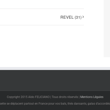
REVEL (31)
Copyright 2015 Aldo FELICIANO | Tous droits réservés |
Mentions Légales
tte se déplacent partout en France pour vos bals, thés dansants, galas d'accordéon