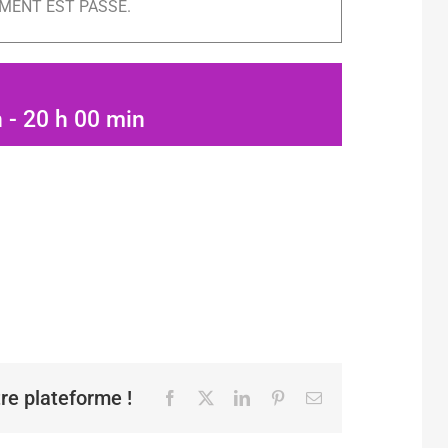
MENT EST PASSÉ.
n
-
20 h 00 min
tre plateforme !
Facebook
X
LinkedIn
Pinterest
Email