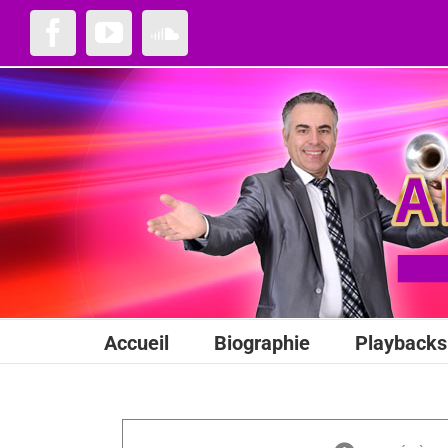
Passer
au
Facebook
YouTube
SoundCloud
contenu
Accueil
Biographie
Playbacks 