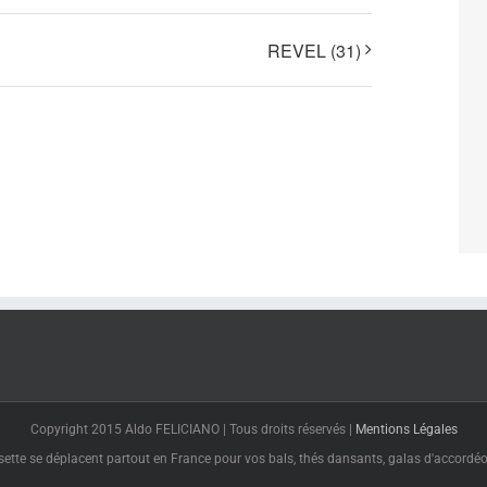
REVEL (31)
Copyright 2015 Aldo FELICIANO | Tous droits réservés |
Mentions Légales
tte se déplacent partout en France pour vos bals, thés dansants, galas d'accordéon