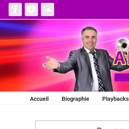
Passer
au
Facebook
YouTube
SoundCloud
contenu
Accueil
Biographie
Playbacks 