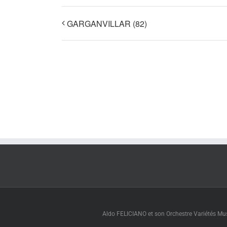
GARGANVILLAR (82)
Aldo FELICIANO et son Orchestre Variétés Muse