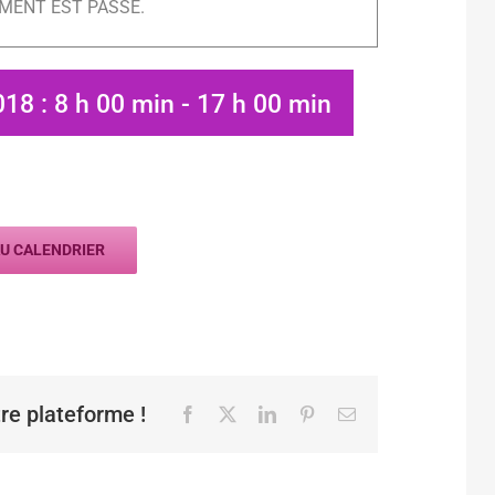
MENT EST PASSÉ.
018 : 8 h 00 min
-
17 h 00 min
U CALENDRIER
tre plateforme !
Facebook
X
LinkedIn
Pinterest
Email