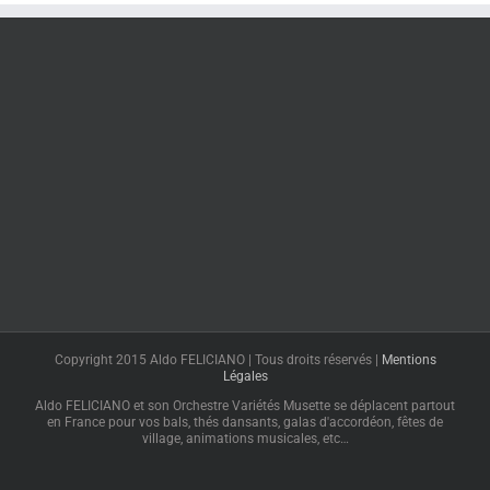
Copyright 2015 Aldo FELICIANO | Tous droits réservés |
Mentions
Légales
Aldo FELICIANO et son Orchestre Variétés Musette se déplacent partout
en France pour vos bals, thés dansants, galas d'accordéon, fêtes de
village, animations musicales, etc…