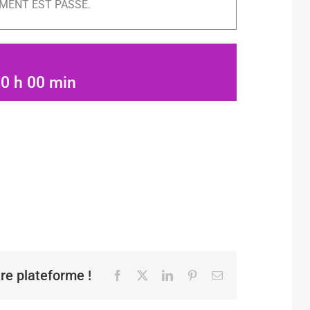
MENT EST PASSÉ.
-
0 h 00 min
tre plateforme !
Facebook
X
LinkedIn
Pinterest
Email