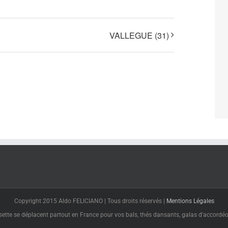
VALLEGUE (31)
Copyright 2015 Aldo FELICIANO | Tous droits réservés |
Mentions Légales
tte se déplacent partout en France pour vos bals, thés dansants, galas d'accordéon