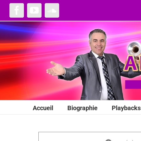
Passer
au
Facebook
YouTube
SoundCloud
contenu
Accueil
Biographie
Playbacks 