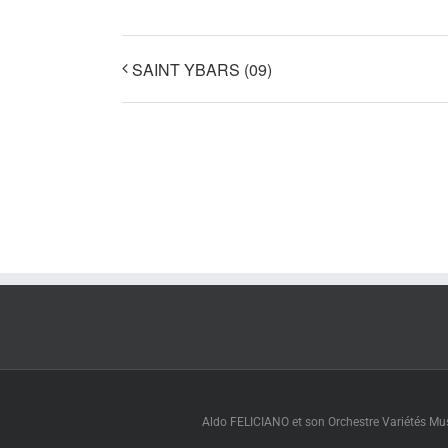
SAINT YBARS (09)
Aldo FELICIANO et son Orchestre Variétés Muse