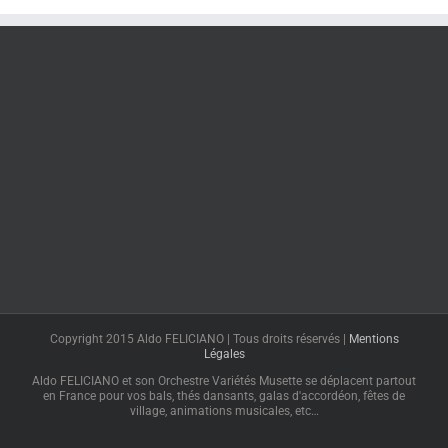
Copyright 2015 Aldo FELICIANO | Tous droits réservés |
Mentions
Légales
Aldo FELICIANO et son Orchestre Variétés Musette se déplacent partout
en France pour vos bals, thés dansants, galas d'accordéon, fêtes de
village, animations musicales, etc…