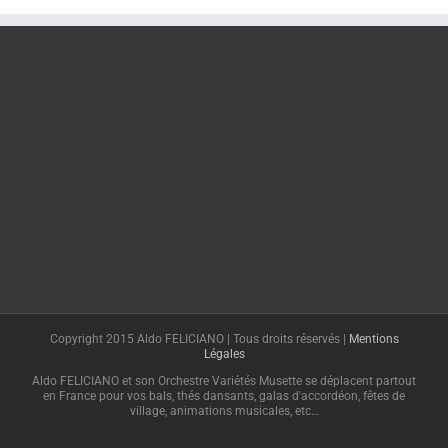
Copyright 2015 Aldo FELICIANO | Tous droits réservés |
Mentions
Légales
Aldo FELICIANO et son Orchestre Variétés Musette se déplacent partout
en France pour vos bals, thés dansants, galas d'accordéon, fêtes de
village, animations musicales, etc…