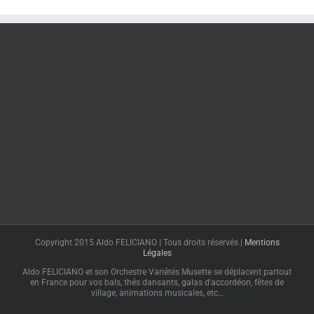
Copyright 2015 Aldo FELICIANO | Tous droits réservés |
Mentions
Légales
Aldo FELICIANO et son Orchestre Variétés Musette se déplacent partout
en France pour vos bals, thés dansants, galas d'accordéon, fêtes de
village, animations musicales, etc…