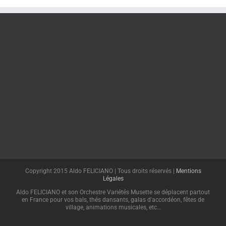
Copyright 2015 Aldo FELICIANO | Tous droits réservés |
Mentions
Légales
Aldo FELICIANO et son Orchestre Variétés Musette se déplacent partout
en France pour vos bals, thés dansants, galas d'accordéon, fêtes de
village, animations musicales, etc…