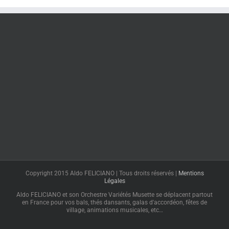
Copyright 2015 Aldo FELICIANO | Tous droits réservés |
Mentions
Légales
Aldo FELICIANO et son Orchestre Variétés Musette se déplacent partout
en France pour vos bals, thés dansants, galas d'accordéon, fêtes de
village, animations musicales, etc…