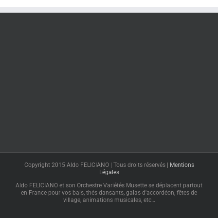
Copyright 2015 Aldo FELICIANO | Tous droits réservés |
Mentions
Légales
Aldo FELICIANO et son Orchestre Variétés Musette se déplacent partout
en France pour vos bals, thés dansants, galas d'accordéon, fêtes de
village, animations musicales, etc…