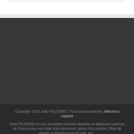
Copyright 2015 Aldo FELICIANO | Tous droits réservés |
Mentions
Légales
Aldo FELICIANO et son Orchestre Variétés Musette se déplacent partout
en France pour vos bals, thés dansants, galas d'accordéon, fêtes de
village, animations musicales, etc…