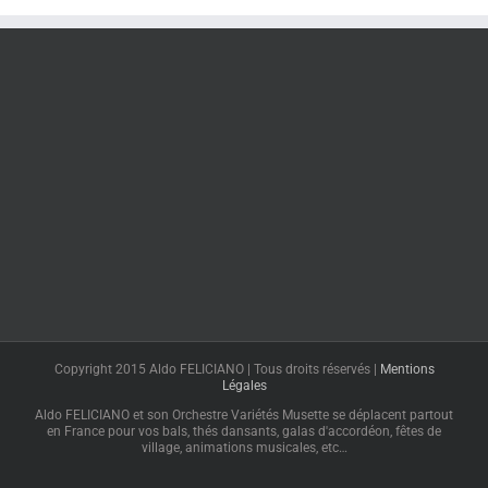
Copyright 2015 Aldo FELICIANO | Tous droits réservés |
Mentions
Légales
Aldo FELICIANO et son Orchestre Variétés Musette se déplacent partout
en France pour vos bals, thés dansants, galas d'accordéon, fêtes de
village, animations musicales, etc…