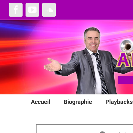
Passer
au
Facebook
YouTube
SoundCloud
contenu
Accueil
Biographie
Playbacks 