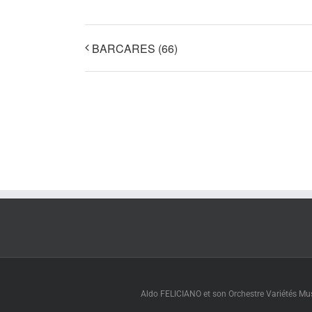
BARCARES (66)
Aldo FELICIANO et son Orchestre Variétés Muse