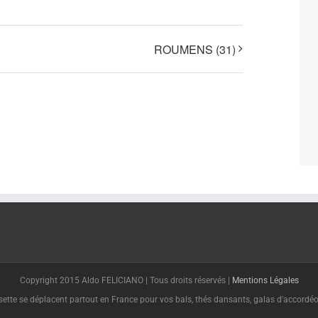
ROUMENS (31)
Copyright 2015 Aldo FELICIANO | Tous droits réservés |
Mentions Légales
tte se déplacent partout en France pour vos bals, thés dansants, galas d'accordéon