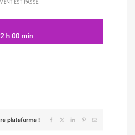
MENT EST PASSÉ.
-
2 h 00 min
tre plateforme !
Facebook
X
LinkedIn
Pinterest
Email