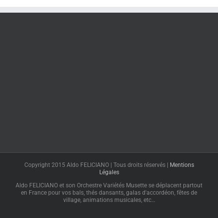
Copyright 2015 Aldo FELICIANO | Tous droits réservés |
Mentions
Légales
Aldo FELICIANO et son Orchestre Variétés Musette se déplacent partout
en France pour vos bals, thés dansants, galas d'accordéon, fêtes de
village, animations musicales, etc…