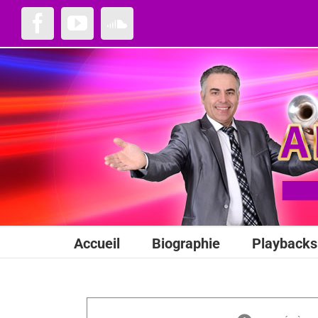
Passer
au
Facebook
YouTube
SoundCloud
contenu
Accueil
Biographie
Playbacks 