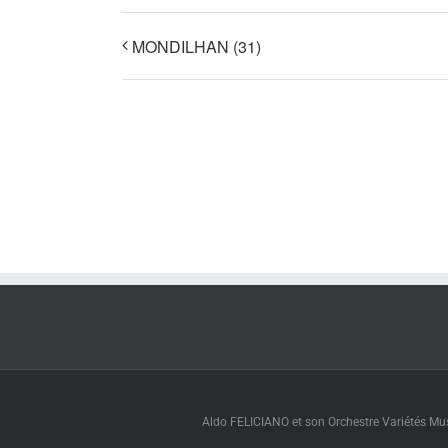
MONDILHAN (31)
Aldo FELICIANO et son Orchestre Variétés Muse