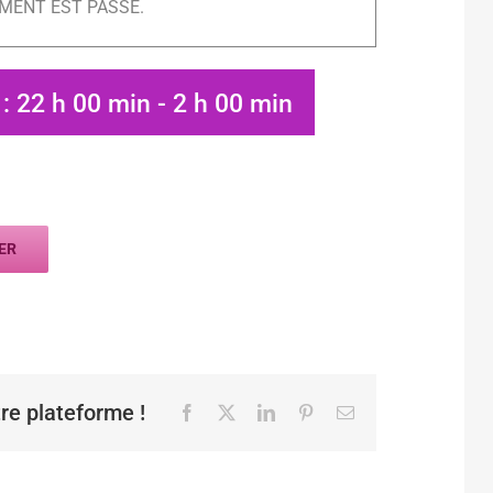
MENT EST PASSÉ.
 : 22 h 00 min
-
2 h 00 min
ER
tre plateforme !
Facebook
X
LinkedIn
Pinterest
Email