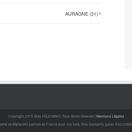
AURAGNE (31)
Copyright 2015 Aldo FELICIANO | Tous droits réservés |
Mentions Légales
tte se déplacent partout en France pour vos bals, thés dansants, galas d'accordéon