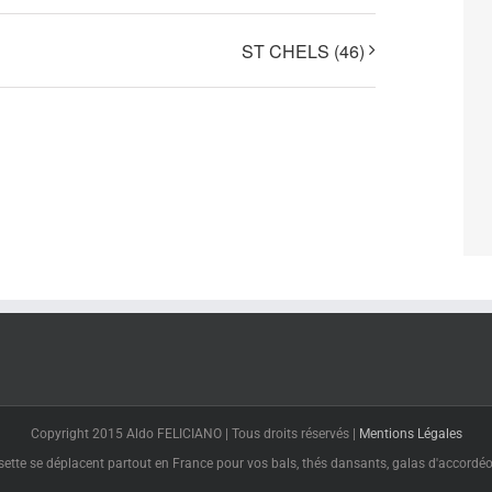
ST CHELS (46)
Copyright 2015 Aldo FELICIANO | Tous droits réservés |
Mentions Légales
tte se déplacent partout en France pour vos bals, thés dansants, galas d'accordéon