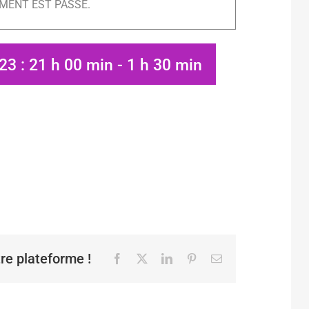
MENT EST PASSÉ.
023 : 21 h 00 min
-
1 h 30 min
tre plateforme !
Facebook
X
LinkedIn
Pinterest
Email