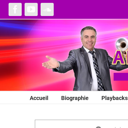
Passer
au
Facebook
YouTube
SoundCloud
contenu
Accueil
Biographie
Playbacks 