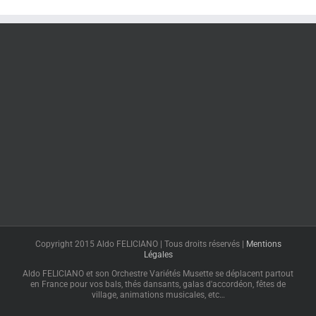
Copyright 2015 Aldo FELICIANO | Tous droits réservés |
Mentions
Légales
Aldo FELICIANO et son Orchestre Variétés Musette se déplacent partout
en France pour vos bals, thés dansants, galas d'accordéon, fêtes de
village, animations musicales, etc…