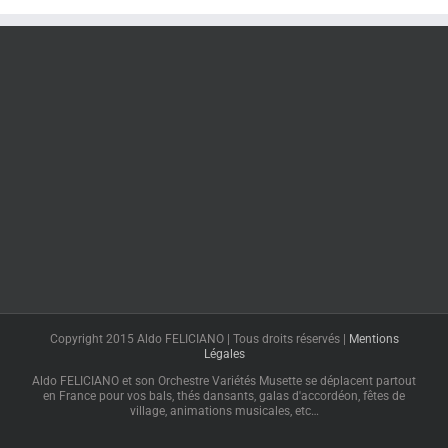
Copyright 2015 Aldo FELICIANO | Tous droits réservés |
Mentions
Légales
Aldo FELICIANO et son Orchestre Variétés Musette se déplacent partout
en France pour vos bals, thés dansants, galas d'accordéon, fêtes de
village, animations musicales, etc…