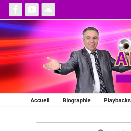
Passer
au
Facebook
YouTube
SoundCloud
contenu
Accueil
Biographie
Playbacks 