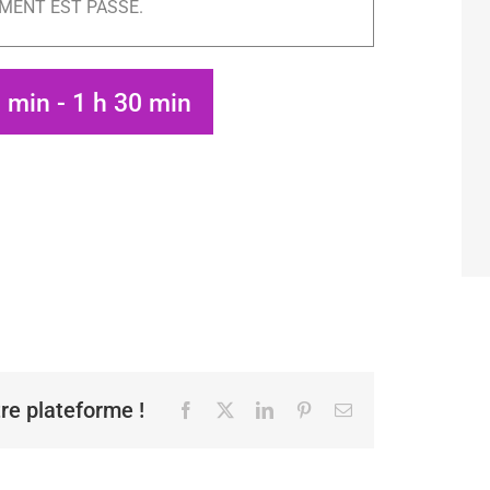
MENT EST PASSÉ.
0 min
-
1 h 30 min
tre plateforme !
Facebook
X
LinkedIn
Pinterest
Email