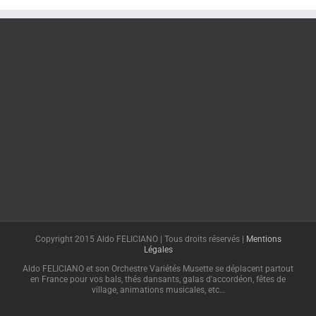
Copyright 2015 Aldo FELICIANO | Tous droits réservés |
Mentions
Légales
Aldo FELICIANO et son Orchestre Variétés Musette se déplacent partout
en France pour vos bals, thés dansants, galas d'accordéon, fêtes de
village, animations musicales, etc…