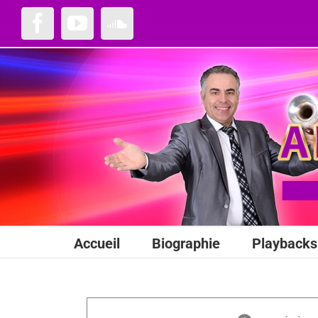
Passer
au
Facebook
YouTube
SoundCloud
contenu
Accueil
Biographie
Playbacks 