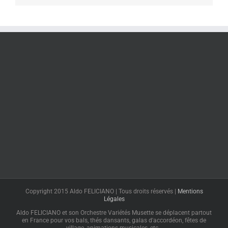
Copyright 2015 Aldo FELICIANO | Tous droits réservés |
Mentions
Légales
Aldo FELICIANO et son Orchestre Variétés Musette se déplacent partout
en France pour vos bals, thés dansants, galas d'accordéon, fêtes de
village, animations musicales, etc…