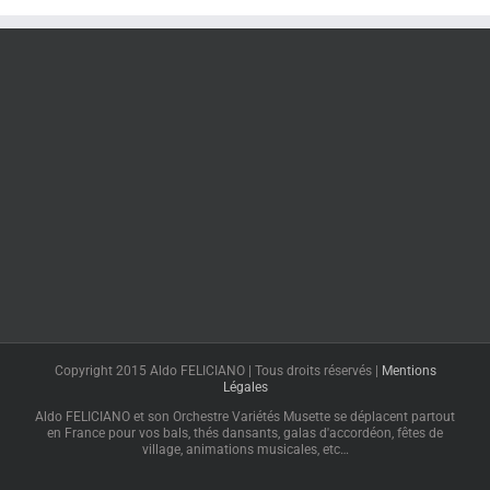
Copyright 2015 Aldo FELICIANO | Tous droits réservés |
Mentions
Légales
Aldo FELICIANO et son Orchestre Variétés Musette se déplacent partout
en France pour vos bals, thés dansants, galas d'accordéon, fêtes de
village, animations musicales, etc…