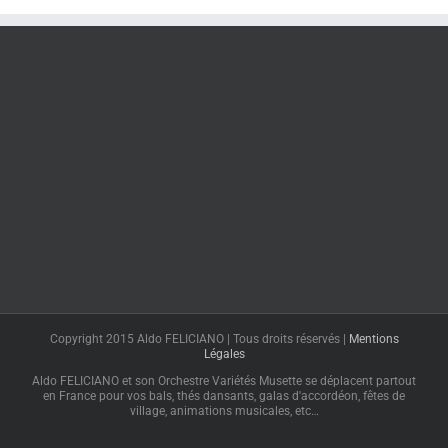
Copyright 2015 Aldo FELICIANO | Tous droits réservés |
Mentions
Légales
Aldo FELICIANO et son Orchestre Variétés Musette se déplacent partout
en France pour vos bals, thés dansants, galas d'accordéon, fêtes de
village, animations musicales, etc…