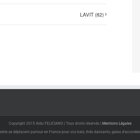
LAVIT (82)
Copyright 2015 Aldo FELICIANO | Tous droits réservés |
Mentions Légales
tte se déplacent partout en France pour vos bals, thés dansants, galas d'accordéon