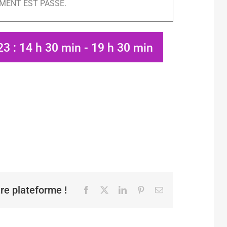
MENT EST PASSÉ.
23 : 14 h 30 min
-
19 h 30 min
tre plateforme !
Facebook
X
LinkedIn
Pinterest
Email