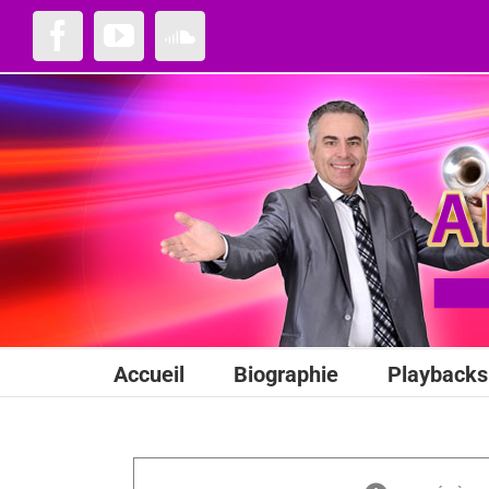
Passer
au
Facebook
YouTube
SoundCloud
contenu
Accueil
Biographie
Playbacks 