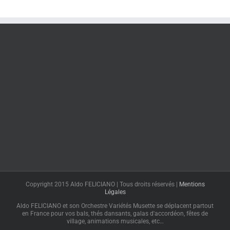
Copyright 2015 Aldo FELICIANO | Tous droits réservés |
Mentions
Légales
Aldo FELICIANO et son Orchestre Variétés Musette se déplacent partout
en France pour vos bals, thés dansants, galas d'accordéon, fêtes de
village, animations musicales, etc…