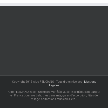
Copyright 2015 Aldo FELICIANO | Tous droits réservés |
Mentions
Légales
Aldo FELICIANO et son Orchestre Variétés Musette se déplacent partout
en France pour vos bals, thés dansants, galas d'accordéon, fêtes de
village, animations musicales, etc…