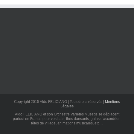
Copyright 2015 Aldo FELICIANO | Tous droits réservés |
Mentions
Légales
Aldo FELICIANO et son Orchestre Variétés Musette se déplacent
partout en France pour vos bals, thés dansants, galas d'accordéon,
fêtes de village, animations musicales, etc…