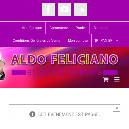
Passer
au
Facebook
YouTube
SoundCloud
contenu
Mon Compte
Commande
Panier
Boutique
Conditions Générales de Vente
Mon compte
PANIER
×
CET ÉVÈNEMENT EST PASSÉ.