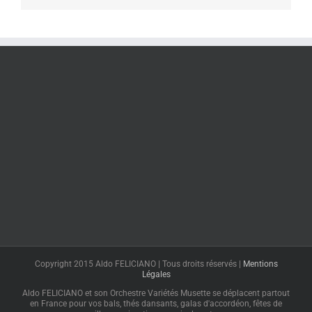
Copyright 2015 Aldo FELICIANO | Tous droits réservés |
Mentions
Légales
Aldo FELICIANO et son Orchestre Variétés Musette se déplacent partout
en France pour vos bals, thés dansants, galas d'accordéon, fêtes de