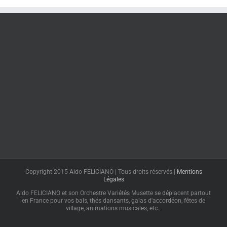
Copyright 2015 Aldo FELICIANO | Tous droits réservés |
Mentions
Légales
Aldo FELICIANO et son Orchestre Variétés Musette se déplacent partout
en France pour vos bals, thés dansants, galas d'accordéon, fêtes de
village, animations musicales, etc…