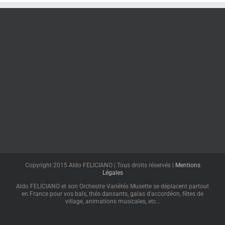
Copyright 2015 Aldo FELICIANO | Tous droits réservés |
Mentions
Légales
Aldo FELICIANO et son Orchestre Variétés Musette se déplacent partout
en France pour vos bals, thés dansants, galas d'accordéon, fêtes de
village, animations musicales, etc…