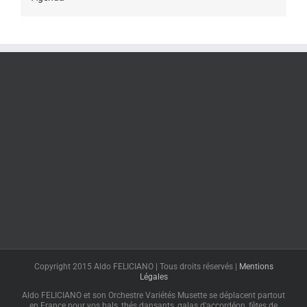
Copyright 2015 Aldo FELICIANO | Tous droits réservés |
Mentions
Légales
Aldo FELICIANO et son Orchestre Variétés Musette se déplacent partout
en France pour vos bals, thés dansants, galas d'accordéon, fêtes de