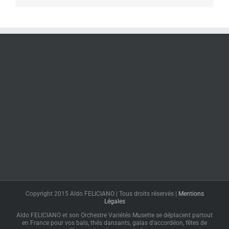
Copyright 2015 Aldo FELICIANO | Tous droits réservés |
Mentions
Légales
Aldo FELICIANO et son Orchestre Variétés Musette se déplacent partout
en France pour vos bals, thés dansants, galas d'accordéon, fêtes de